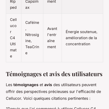
Rip
Capsim
ment
ped
ax
Cell
Caféine
uco
,
Avant
r
Énergie soutenue,
Nitrosig
l'entr
C4
amélioration de la
ine,
aîne
Ulti
concentration
TeaCrin
ment
mat
e
e
Témoignages et avis des utilisateurs
Les
témoignages
et
avis
des utilisateurs peuvent
offrir des perspectives précieuses sur l'efficacité de
Cellucor. Voici quelques citations pertinentes :
"Depuis que j'ai commencé à utiliser Cellucor C4,