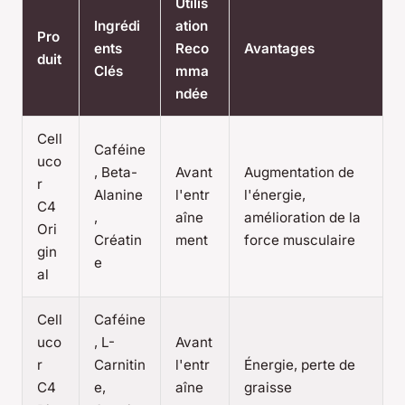
Utilis
Ingrédi
ation
Pro
ents
Reco
Avantages
duit
Clés
mma
ndée
Cell
Caféine
uco
, Beta-
Avant
Augmentation de
r
Alanine
l'entr
l'énergie,
C4
,
aîne
amélioration de la
Ori
Créatin
ment
force musculaire
gin
e
al
Cell
Caféine
uco
, L-
Avant
r
Carnitin
l'entr
Énergie, perte de
C4
e,
aîne
graisse