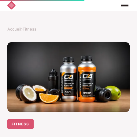
Accueil
›
Fitness
FITNESS