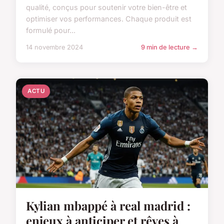
qualité, conçus pour soutenir votre bien-être et
optimiser vos performances. Chaque produit est
formulé pour...
14 novembre 2024
9 min de lecture →
ACTU
Kylian mbappé à real madrid :
enjeux à anticiper et rêves à