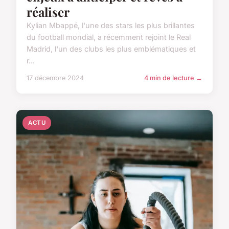
réaliser
Kylian Mbappé, l'une des stars les plus brillantes
du football mondial, a récemment rejoint le Real
Madrid, l'un des clubs les plus emblématiques et
r...
17 décembre 2024
4 min de lecture →
ACTU