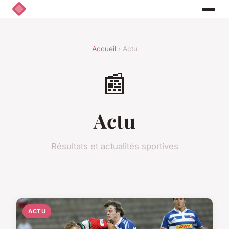
Accueil
› Actu
📰
Actu
Résultats et actualités sportives
ACTU