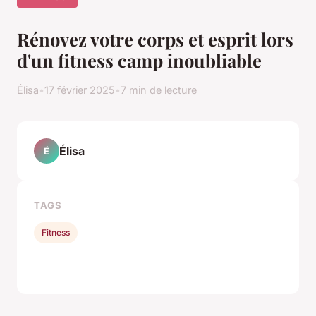
Rénovez votre corps et esprit lors
d'un fitness camp inoubliable
Élisa
•
17 février 2025
•
7 min de lecture
Élisa
É
TAGS
Fitness