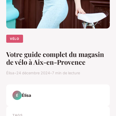
VÉLO
Votre guide complet du magasin
de vélo à Aix-en-Provence
Élisa
•
24 décembre 2024
•
7 min de lecture
Élisa
É
TAGS