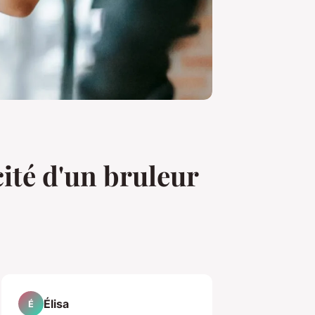
cité d'un bruleur
Élisa
É