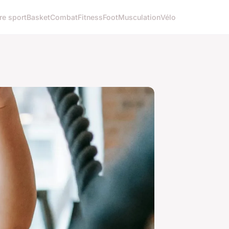
re sport
Basket
Combat
Fitness
Foot
Musculation
Vélo